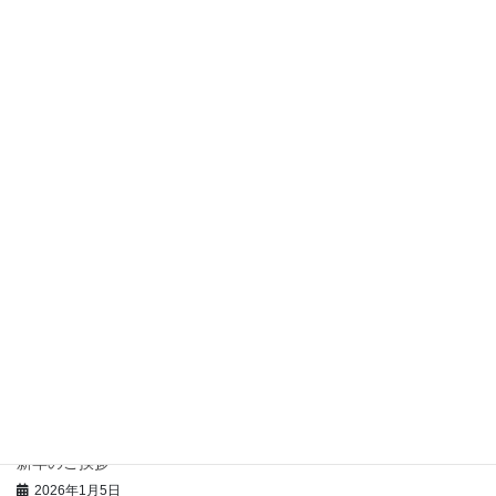
よろしくお願い申し上げます。
お知らせ
カテゴリー
最近の投稿
夏季休業のお知らせ
2026年8月3日
東京ショールーム臨時休館のお知らせ
2026年7月24日
中東情勢の影響による当社製品について
2026年4月30日
新年のご挨拶
2026年1月5日